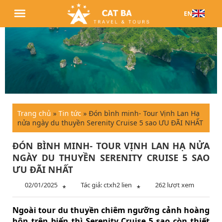
EN
Trang chủ
»
Tin tức
»
Đón bình minh- Tour Vịnh Lan Hạ
nửa ngày du thuyền Serenity Cruise 5 sao ƯU ĐÃI NHẤT
ĐÓN BÌNH MINH- TOUR VỊNH LAN HẠ NỬA
NGÀY DU THUYỀN SERENITY CRUISE 5 SAO
ƯU ĐÃI NHẤT
02/01/2025
Tác giả: ctxh2 lien
262 lượt xem
*
*
Ngoài tour du thuyền chiêm ngưỡng cảnh hoàng
hôn trên biển thì Serenity Cruise 5 sao còn thiết