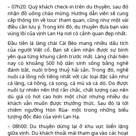
– 07h20: Quý khách check-in trên du thuyền, sau đó
nhận đồ uống chào mừng. Hướng dẫn viên sẽ cung
cấp thông tin về tour tham quan, cũng như một vài
điều cần lưu ý. Trong khi đó, du thuyền đưa bạn vào
vùng lõi của vịnh Lan Hạ nơi có cảnh quan đẹp nhất.
Đầu tiên là làng chài Cái Bèo mang nhiều dấu tích
của người Việt cổ. Bạn sẽ cảm nhận được sự bình
yên qua từng khung cảnh trước mắt. Làng chài hiện
nay có khoảng 500 hộ dân sinh sống bằng nghề
đánh bắt, nuôi trồng thuỷ hải sản. Trong đó, nghề
nuôi cá lồng nổi tiếng nhất với các loại đặc sản như
cá lăng, cá hồng, cá song, cá mú và cá dò. Do được
nuôi tự nhiên nên thịt rắn chắc, chất lượng cao nên
dù giá có hơi cao hơn một chút nhưng nhiều du
khách vẫn muốn được thưởng thức. Sau đó là tới
chiêm ngưỡng Hòn Rùa- một trong những biểu
tượng độc đáo của vịnh Lan Hạ.
– 08h00: Du thuyền dừng lại ở khu vực biển lặng
giữa vịnh. Du khách thoải mái tham gia vào các hoạt