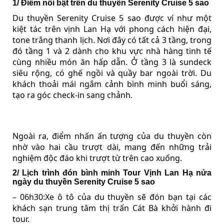
1/ Điểm nổi bật trên du thuyền Serenity Cruise 5 sao
Du thuyền Serenity Cruise 5 sao được ví như một
kiệt tác trên vịnh Lan Hạ với phong cách hiện đại,
tone trắng thanh lịch. Nơi đây có tất cả 3 tầng, trong
đó tầng 1 và 2 dành cho khu vực nhà hàng tinh tế
cùng nhiều món ăn hấp dẫn. Ở tầng 3 là sundeck
siêu rộng, có ghế ngồi và quầy bar ngoài trời. Du
khách thoải mái ngắm cảnh bình minh buổi sáng,
tạo ra góc check-in sang chảnh.
Ngoài ra, điểm nhấn ấn tượng của du thuyền còn
nhờ vào hai cầu trượt dài, mang đến những trải
nghiệm độc đáo khi trượt từ trên cao xuống.
2/ Lịch trình đón bình minh Tour Vịnh Lan Hạ nửa
ngày du thuyền Serenity Cruise 5 sao
– 06h30:Xe ô tô của du thuyền sẽ đón bạn tại các
khách sạn trung tâm thị trấn Cát Bà khởi hành đi
tour.