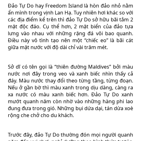
Đảo Tự Do hay Freedom Island là hòn đảo nhỏ nằm
ẩn mình trong vịnh Lan Hạ. Tuy nhiên hơi khác so với
các địa điểm kể trên thì đảo Tự Do sở hữu bãi tắm 2
mặt độc đáo. Cụ thể hơn, 2 mặt biển của đảo tựa
lưng vào nhau với những rặng đá vôi bao quanh.
Điều này vô tình tạo nên một “chiếc eo” là bãi cát
giữa mặt nước với độ dài chỉ vài trăm mét.
Sở dĩ có tên gọi là “thiên đường Maldives” bởi màu
nước nơi đây trong veo và xanh biếc nhìn thấy cả
đáy. Màu nước thay đổi theo từng tầng, từng đoạn.
Nếu ở gần bờ thì màu xanh trong dịu dàng, càng ra
xa nước có màu xanh biếc hơn. Đảo Tự Do xanh
mướt quanh năm còn nhờ vào những hàng phi lao
đung đưa trong gió. Những bụi dứa dại, tán dừa xoè
rộng che chở cho du khách.
Trước đây, đảo Tự Do thường đón mọi người quanh