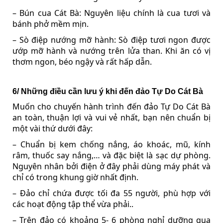
– Bún cua Cát Bà: Nguyên liệu chính là cua tươi và
bánh phở mềm mịn.
– Sò điệp nướng mỡ hành: Sò điệp tươi ngon được
ướp mỡ hành và nướng trên lửa than. Khi ăn có vị
thơm ngon, béo ngậy và rất hấp dẫn.
6/ Những điều cần lưu ý khi đến đảo Tự Do Cát Bà
Muốn cho chuyến hành trình đến đảo Tự Do Cát Bà
an toàn, thuận lợi và vui vẻ nhất, bạn nên chuẩn bị
một vài thứ dưới đây:
– Chuẩn bị kem chống nắng, áo khoác, mũ, kính
râm, thuốc say nắng,… và đặc biệt là sạc dự phòng.
Nguyên nhân bởi điện ở đây phải dùng máy phát và
chỉ có trong khung giờ nhất định.
– Đảo chỉ chứa được tối đa 55 người, phù hợp với
các hoạt động tập thể vừa phải..
– Trên đảo có khoảng 5- 6 phòng nghỉ dưỡng qua