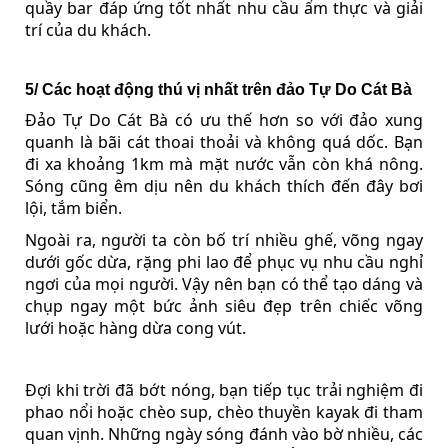
quầy bar đáp ứng tốt nhất nhu cầu ẩm thực và giải
trí của du khách.
5/ Các hoạt động thú vị nhất trên đảo Tự Do Cát Bà
Đảo Tự Do Cát Bà có ưu thế hơn so với đảo xung
quanh là bãi cát thoai thoải và không quá dốc. Bạn
đi xa khoảng 1km mà mặt nước vẫn còn khá nông.
Sóng cũng êm dịu nên du khách thích đến đây bơi
lội, tắm biển.
Ngoài ra, người ta còn bố trí nhiều ghế, võng ngay
dưới gốc dừa, rặng phi lao để phục vụ nhu cầu nghỉ
ngơi của mọi người. Vậy nên bạn có thể tạo dáng và
chụp ngay một bức ảnh siêu đẹp trên chiếc võng
lưới hoặc hàng dừa cong vút.
Đợi khi trời đã bớt nóng, bạn tiếp tục trải nghiệm đi
phao nổi hoặc chèo sup, chèo thuyền kayak đi tham
quan vịnh. Những ngày sóng đánh vào bờ nhiều, các