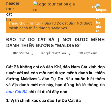
EN
Trang chủ
»
Tin tức
»
Đảo Tự Do Cát Bà | Nơi được
mệnh danh thiên đường “Maldives”
ĐẢO TỰ DO CÁT BÀ | NƠI ĐƯỢC MỆNH
DANH THIÊN ĐƯỜNG “MALDIVES”
18/10/2024
Tác giả: ctxh2 lien
339 lượt xem
*
*
Cát Bà không chỉ có đảo Khỉ, đảo Nam Cát xinh đẹp
tuyệt vời mà còn một nơi được mệnh danh là “thiên
đường Maldives”- đảo Tự Do. Nếu muốn biết thêm
về địa danh mới mẻ này, bạn đừng bỏ lỡ thông tin
tour Cát Bà
chi tiết dưới đây nhé.
1/ Vị trí chính xác của đảo Tự Do Cát Bà