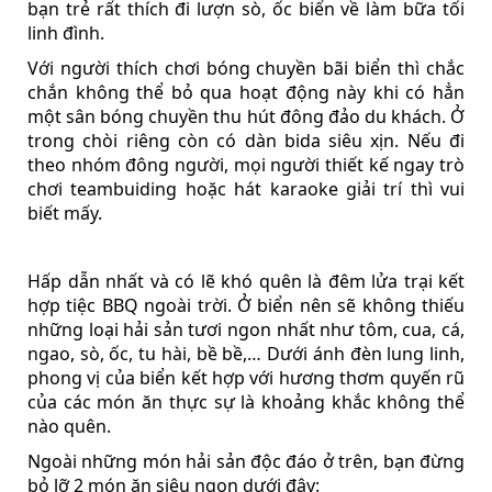
bạn trẻ rất thích đi lượn sò, ốc biển về làm bữa tối
linh đình.
Với người thích chơi bóng chuyền bãi biển thì chắc
chắn không thể bỏ qua hoạt động này khi có hẳn
một sân bóng chuyền thu hút đông đảo du khách. Ở
trong chòi riêng còn có dàn bida siêu xịn. Nếu đi
theo nhóm đông người, mọi người thiết kế ngay trò
chơi teambuiding hoặc hát karaoke giải trí thì vui
biết mấy.
Hấp dẫn nhất và có lẽ khó quên là đêm lửa trại kết
hợp tiệc BBQ ngoài trời. Ở biển nên sẽ không thiếu
những loại hải sản tươi ngon nhất như tôm, cua, cá,
ngao, sò, ốc, tu hài, bề bề,… Dưới ánh đèn lung linh,
phong vị của biển kết hợp với hương thơm quyến rũ
của các món ăn thực sự là khoảng khắc không thể
nào quên.
Ngoài những món hải sản độc đáo ở trên, bạn đừng
bỏ lỡ 2 món ăn siêu ngon dưới đây: