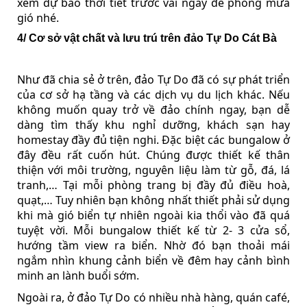
xem dự báo thời tiết trước vài ngày đề phòng mưa
gió nhé.
4/ Cơ sở vật chất và lưu trú trên đảo Tự Do Cát Bà
Như đã chia sẻ ở trên, đảo Tự Do đã có sự phát triển
của cơ sở hạ tầng và các dịch vụ du lịch khác. Nếu
không muốn quay trở về đảo chính ngay, bạn dễ
dàng tìm thấy khu nghỉ dưỡng, khách sạn hay
homestay đầy đủ tiện nghi. Đặc biệt các bungalow ở
đây đều rất cuốn hút. Chúng được thiết kế thân
thiện với môi trường, nguyên liệu làm từ gỗ, đá, lá
tranh,… Tại mỗi phòng trang bị đầy đủ điều hoà,
quạt,… Tuy nhiên bạn không nhất thiết phải sử dụng
khi mà gió biển tự nhiên ngoài kia thổi vào đã quá
tuyệt vời. Mỗi bungalow thiết kế từ 2- 3 cửa sổ,
hướng tầm view ra biển. Nhờ đó bạn thoải mái
ngắm nhìn khung cảnh biển về đêm hay cảnh bình
minh an lành buổi sớm.
Ngoài ra, ở đảo Tự Do có nhiều nhà hàng, quán café,