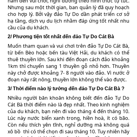
năm đến vui chơi, nghỉ dưỡng theo hình thức tự túc.
Nhưng sau một thời gian, ban quản lý đã quy hoạch
cho hợp lý. Bởi vậy đảo Tự Do dần phát triển cơ sở
hạ tầng, dịch vụ du lịch nhằm đáp ứng tốt nhất nhu
cầu của du khách.
2/ Phương tiện tốt nhất đến đảo Tự Do Cát Bà
Muốn tham quan và vui chơi trên đảo Tự Do Cát Bà,
từ bến Bèo hoặc bến tàu Việt Hải, du khách có thể
thuê thuyền lớn. Sau khi đến đoạn cách đảo khoảng
1km thì chuyển sang 1 thuyền gỗ nhỏ hơn. Thuyền
này chở được khoảng 7- 8 người vào đảo. Vì nước ở
đoạn này rất nông, thuyền lớn không thể vào được.
3/ Thời điểm nào lý tưởng đến đảo Tự Do Cát Bà ?
Nhiều người băn khoăn không biết đến đảo Tự Do
Cát Bà thời điểm nào là đẹp nhất. Theo kinh nghiệm
của du khách, bạn nên đi vào tháng 4 đến tháng 10.
Lúc này nước biển xanh trong, hiền hoà, ít có bão.
Còn nếu thích yên tĩnh, nghỉ dưỡng mà không quá
xô bồ thì có thể chọn đi sau tháng 10. Tuy nhiên hãy