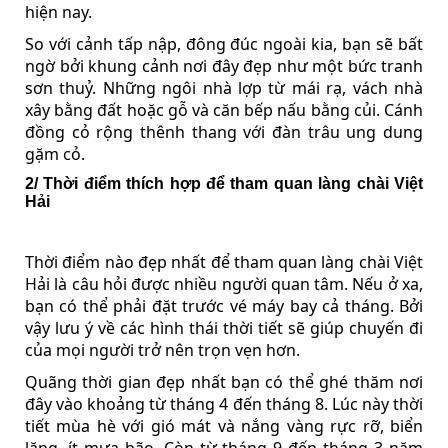
hiện nay.
So với cảnh tấp nập, đông đúc ngoài kia, bạn sẽ bất
ngờ bởi khung cảnh nơi đây đẹp như một bức tranh
sơn thuỷ. Những ngôi nhà lợp từ mái rạ, vách nhà
xây bằng đất hoặc gỗ và căn bếp nấu bằng củi. Cánh
đồng cỏ rộng thênh thang với đàn trâu ung dung
gặm cỏ.
2/ Thời điểm thích hợp để tham quan làng chài Việt
Hải
Thời điểm nào đẹp nhất để tham quan làng chài Việt
Hải là câu hỏi được nhiều người quan tâm. Nếu ở xa,
bạn có thể phải đặt trước vé máy bay cả tháng. Bởi
vậy lưu ý về các hình thái thời tiết sẽ giúp chuyến đi
của mọi người trở nên trọn vẹn hơn.
Quãng thời gian đẹp nhất bạn có thể ghé thăm nơi
đây vào khoảng từ tháng 4 đến tháng 8. Lúc này thời
tiết mùa hè với gió mát và nắng vàng rực rỡ, biển