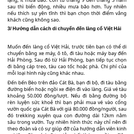
lặng, ít mưa bão. Còn từ tháng 9 đến tháng 3 năm
sau thì biển động, nhiều mưa bão hơn. Tuy nhiên
nếu thích sự yên tĩnh thì bạn chọn thời điểm vắng
khách cũng không sao.
3/ Hướng dẫn cách di chuyển đến làng cổ Việt Hải
Muốn đến làng cổ Việt Hải, trước tiên bạn có thể di
chuyển bằng xe máy, ô tô, đi tàu hoặc máy bay đến
Hải Phòng. Sau đó từ Hải Phòng, bạn tiếp tục chọn
đi bằng cáp treo, tàu cao tốc hoặc phà. Chi phí của
mỗi loại hình này cũng khác nhau.
Đến bến Bèo trên đảo Cát Bà, bạn đi bộ, đi tàu bằng
đường biển hoặc ngồi xe điện đi vào làng. Giá vé tàu
khoảng 50.000 đồng/lượt. Nếu đi bằng đường bộ
rèn luyện sức khoẻ thì bạn phải mua vé vào cổng
vườn quốc gia Cát Bà với giá 80.000 đồng/người, sau
đó trekking xuyên qua con đường dài 12km nằm
sâu trong vườn. Tuy nhiên hình thức này chỉ nên đi
theo đoàn và có sự giúp đỡ của hướng dẫn viên kinh