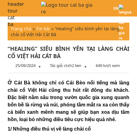
EN
Trang chủ
»
Tin tức
»
“Healing” siêu bình yên tại làng
chài cổ Việt Hải Cát Bà
“HEALING” SIÊU BÌNH YÊN TẠI LÀNG CHÀI
CỔ VIỆT HẢI CÁT BÀ
25/09/2024
Tác giả: ctxh2 lien
649 lượt xem
*
*
Ở Cát Bà không chỉ có Cái Bèo nổi tiếng mà làng
chài cổ Việt Hải cũng thu hút rất đông du khách.
Đặc biệt nằm sâu trong vườn quốc gia xung quanh
bốn bề là rừng và núi, phóng tầm mắt ra xa còn thấy
cả biển xanh mênh mang sẽ giúp bạn xoa dịu tâm
hồn, loại bỏ những điều tiêu cực hiệu quả nhé.
1/ Những điều thú vị về làng chài cổ