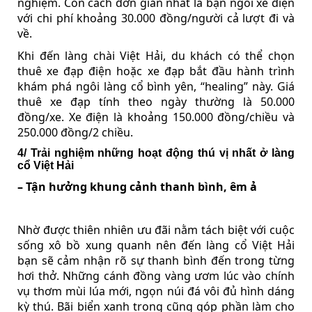
nghiệm. Còn cách đơn giản nhất là bạn ngồi xe điện
với chi phí khoảng 30.000 đồng/người cả lượt đi và
về.
Khi đến làng chài Việt Hải, du khách có thể chọn
thuê xe đạp điện hoặc xe đạp bắt đầu hành trình
khám phá ngôi làng cổ bình yên, “healing” này. Giá
thuê xe đạp tính theo ngày thường là 50.000
đồng/xe. Xe điện là khoảng 150.000 đồng/chiều và
250.000 đồng/2 chiều.
4/ Trải nghiệm những hoạt động thú vị nhất ở làng
cổ Việt Hải
– Tận hưởng khung cảnh thanh bình, êm ả
Nhờ được thiên nhiên ưu đãi nằm tách biệt với cuộc
sống xô bồ xung quanh nên đến làng cổ Việt Hải
bạn sẽ cảm nhận rõ sự thanh bình đến trong từng
hơi thở. Những cánh đồng vàng ươm lúc vào chính
vụ thơm mùi lúa mới, ngọn núi đá vôi đủ hình dáng
kỳ thú. Bãi biển xanh trong cũng góp phần làm cho