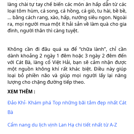
làng chài tự tay chế biến các món ăn hấp dẫn từ các
loại tôm hùm, cá song, cá hồng, cá giò, tu hài, bề bề,
… bằng cách rang, xào, hấp, nướng siêu ngon. Ngoài
ra, mọi người mua một ít hải sản về làm quà cho gia
đình, người thân thì càng tuyệt.
Không cần đi đâu quá xa để “chữa lành”, chỉ cần
dành khoảng 2 ngày 1 đêm hoặc 3 ngày 2 đêm đến
với Cát Bà, làng cổ Việt Hải, bạn sẽ cảm nhận được
một nguồn không khí rất khác biệt. Điều này giúp
loại bỏ phiền não và giúp mọi người lấy lại năng
lượng cho chặng đường tiếp theo.
XEM THÊM :
Đảo Khỉ- Khám phá Top những bãi tắm đẹp nhất Cát
Bà
Cẩm nang du lịch vịnh Lan Hạ chi tiết nhất từ A-Z