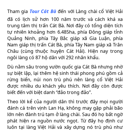
Tham gia
Tour Cát Bà
đến với Làng chài cổ Việt Hải
đã có lịch sử hơn 100 năm trước và cách khá xa
trung tâm thị trấn Cát Bà. Nơi đây có tổng diện tích
tự nhiên khoảng hơn 6.485ha, phía Đông giáp tỉnh
Quảng Ninh, phía Tây Bắc giáp xã Gia Luận, phía
Nam giáp thị trấn Cát Bà, phía Tây Nam giáp xã Trân
Châu (cùng thuộc huyện Cát Hải). Hiện nay trong
ngôi làng có 87 hộ dân với 292 nhân khẩu.
Dù nằm sâu trong vườn quốc gia Cát Bà nhưng nhờ
sự biệt lập, lại thêm hệ sinh thái phong phú gồm cả
rừng biển, núi non trù phú nên làng cổ Việt Hải
được nhiều du khách yêu thích. Nơi đây còn được
biết đến với biệt danh “đảo trong đảo”.
Theo lời kể của người dân thì trước đây mọi người
đánh cá trên vịnh Lan Hạ, không may gặp phải bão
lớn nên đành trú tạm ở làng chài. Sau đó họ bất ngờ
phát hiện ra nguồn nước ngọt. Từ đây họ định cư
luôn tại làng Việt Hải và xây dựng nó trù phú như