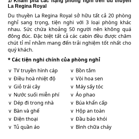
1/ Khám phá các hạng phòng nghỉ trên du thuyền
La Regina Royal
Du thuyền La Regina Royal sở hữu tất cả 20 phòng
nghỉ sang trọng, tiện nghi với 3 loại phòng khác
nhau. Sức chứa khoảng 50 người nên không quá
đông đúc. Đặc biệt tất cả các cabin đều được chăm
chút tỉ mỉ nhằm mang đến trải nghiệm tốt nhất cho
quý khách.
* Các tiện nghi chính của phòng nghỉ
v TV truyền hình cáp
v Bồn tắm
v Điều hoà nhiệt độ
v Vòi hoa sen
v Giỏ trái cây
v Máy sấy tóc
v Nước suối miễn phí
v Áo phao
v Dép đi trong nhà
v Búa khẩn cấp
v Bàn và ghế
v Hộp an toàn
v Điện thoại
v Đầu báo khói
v Tủ quần áo
v Bình chữa cháy