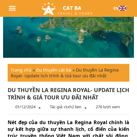
EN
Trang chủ
»
Du thuyền cát bà
»
Du thuyền La Regina
Royal- Update lịch trình & Giá tour ưu đãi nhất
DU THUYỀN LA REGINA ROYAL- UPDATE LỊCH
TRÌNH & GIÁ TOUR ƯU ĐÃI NHẤT
01/12/2024
Tác giả: ctxh2 lien
276 lượt xem
*
*
Nét đẹp của du thuyền La Regina Royal chính là
sự kết hợp giữa sự thanh lịch, cổ điển của kiến
trúc truyền thống Việt Nam với chất sôi động,