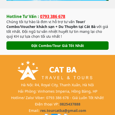
Hotline Tư Vấn :
0793 386 678
Chúng tôi tự hào là đơn vị hỗ trợ tư vấn
Tour/
Combo/Voucher khách sạn + Du Thuyền tại Cát Bà
với giá
tốt nhất. Đội ngũ tư vấn nhiệt huyết tự tin mang lại cho
quý KH sự lựa chọn tối ưu nhất !
Đặt Combo/Tour Giá Tốt Nhất
Hà Nội: R4, Royal City, Thanh Xuân, Hà Nội
Hải Phòng: Vinhomes Imperia, Hồng Bàng, HP
Hotline/ Zalo/ Viber: 0793 386 678 - Giá Luôn Tốt Nhất!
Điện thoại VP:
0825437888
Email:
res.tourcatba@gmail.com