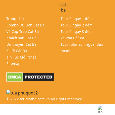
Trang chủ
Tour 2 ngày 1 đêm
Combo Du Lịch Cát Bà
Tour 3 ngày 2 đêm
Vé Cáp Treo Cát Bà
Tour 4 ngày 3 đêm
Khách sạn Cát Bà
Vé Phà Cát Bà
Du thuyền Cát Bà
Tour robinson ngoài đảo
Xe đi Cát Bà
hoang
Tin Tức Mới Nhất
Sitemap
© 2022 tourcatba.com.vn all rights reserved.
Được chứng nhận dịch vụ xuất sắc 6 năm liền
2015, 2016,
2017, 2018, 2019, 2020
- Trang web đánh giá du lịch lớn