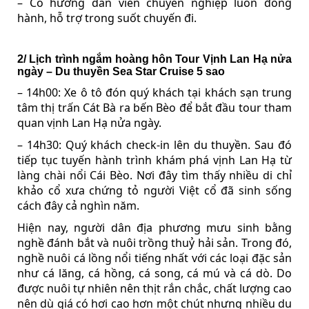
– Có hướng dẫn viên chuyên nghiệp luôn đồng
hành, hỗ trợ trong suốt chuyến đi.
2/ Lịch trình ngắm hoàng hôn Tour Vịnh Lan Hạ nửa
ngày – Du thuyền Sea Star Cruise 5 sao
– 14h00: Xe ô tô đón quý khách tại khách sạn trung
tâm thị trấn Cát Bà ra bến Bèo để bắt đầu tour tham
quan vịnh Lan Hạ nửa ngày.
– 14h30: Quý khách check-in lên du thuyền. Sau đó
tiếp tục tuyến hành trình khám phá vịnh Lan Hạ từ
làng chài nổi Cái Bèo. Nơi đây tìm thấy nhiều di chỉ
khảo cổ xưa chứng tỏ người Việt cổ đã sinh sống
cách đây cả nghìn năm.
Hiện nay, người dân địa phương mưu sinh bằng
nghề đánh bắt và nuôi trồng thuỷ hải sản. Trong đó,
nghề nuôi cá lồng nổi tiếng nhất với các loại đặc sản
như cá lăng, cá hồng, cá song, cá mú và cá dò. Do
được nuôi tự nhiên nên thịt rắn chắc, chất lượng cao
nên dù giá có hơi cao hơn một chút nhưng nhiều du