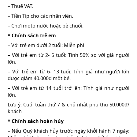
– Thuế VAT.
– Tiền Tip cho các nhân viên.
– Chơi moto nước hoặc bè chuối.
* Chính sách trẻ em
– Với trẻ em dưới 2 tuổi: Miễn phí
– Với trẻ em từ 2- 5 tuổi: Tính 50% so với giá người
lớn.
– Với trẻ em từ 6- 13 tuổi: Tính giá như người lớn
được giảm 40.000đ một bé.
– Với trẻ em từ 14 tuổi trở lên: Tính giá như người
lớn.
Lưu ý: Cuối tuần thứ 7 & chủ nhật phụ thu 50.000đ/
khách
* Chính sách hoàn hủy
– Nếu Quý khách hủy trước ngày khởi hành 7 ngày: