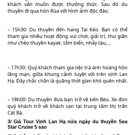
khách vẫn muốn được thưởng thức. Sau đó du
thuyền đi qua hòn Rùa với hình ảnh độc đáo.
– 15h30: Du thuyền đến hang Tai Kéo. Bạn có thể
tham gia nhiều hoạt động vui chơi, giải trí, thư giãn
như chèo thuyền kayak, tắm biển, nhảy tàu,…
– 17h30: Quý khách tham gia tiệc trà ánh hoàng hôn
lãng mạn, giữa khung cảnh tuyệt vời trên vịnh Lan
Hạ. Đây chắc chắn là quãng thời gian khó quên nhất.
– 18h00: Du thuyền đưa bạn trở về bến Bèo. Xe đón
quý khách trở về khách sạn tại trung tâm thị trấn
Cát Bà.
3/ Giá Tour Vịnh Lan Hạ nửa ngày du thuyền Sea
Star Cruise 5 sao