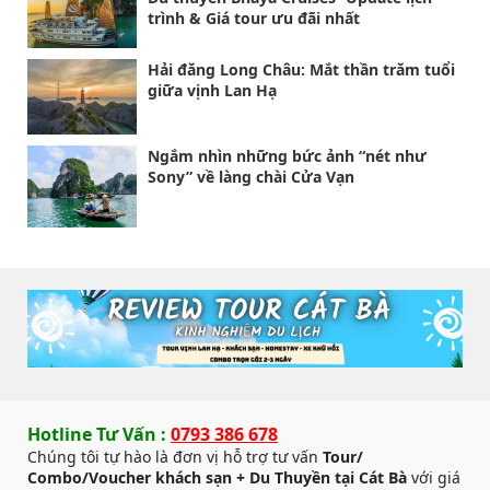
trình & Giá tour ưu đãi nhất
Hải đăng Long Châu: Mắt thần trăm tuổi
giữa vịnh Lan Hạ
Ngắm nhìn những bức ảnh “nét như
Sony” về làng chài Cửa Vạn
Hotline Tư Vấn :
0793 386 678
Chúng tôi tự hào là đơn vị hỗ trợ tư vấn
Tour/
Combo/Voucher khách sạn + Du Thuyền tại Cát Bà
với giá