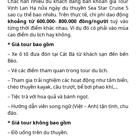
Chắc hẳn nhiều du khách đang băn khoăn giá Tour
Vịnh Lan Hạ nửa ngày du thuyền Sea Star Cruise 5
sao cụ thể bao nhiêu. Trên thực tế, chi phí dao động
khoảng từ 600.000- 800.000 đồng/người
tuỳ vào
từng thời điểm khác nhau. Ví dụ đó có phải vào mùa
cao điểm du lịch hay không.
* Giá tour bao gồm
– Xe ô tô đưa đón tại Cát Bà từ khách sạn đến bến
Bèo.
– Vé các điểm tham quan trong tour du lịch.
– Tham gia trải nghiệm các hoạt động như tắm biển,
chèo thuyền kayak, cầu trượt, bể bơi phao khí,…
– Tiệc trà với hoa quả và bánh ngọt.
– Hướng dẫn viên song ngữ (Việt – Anh) tận tình, chu
đáo.
* Giá tour không bao gồm
– Đồ uống trên du thuyền.