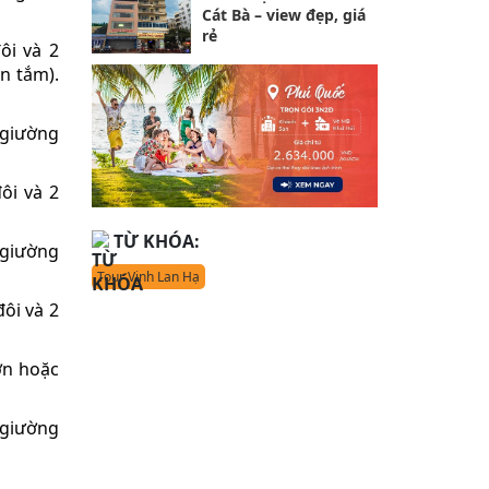
Cát Bà – view đẹp, giá
rẻ
ôi và 2
n tắm).
 giường
ôi và 2
TỪ KHÓA:
 giường
Tour Vịnh Lan Hạ
ôi và 2
ơn hoặc
 giường