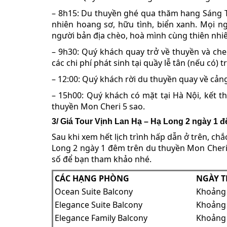
– 8h15: Du thuyền ghé qua thăm hang Sáng Tố
nhiên hoang sơ, hữu tình, biển xanh. Mọi n
người bản địa chèo, hoà mình cùng thiên nhi
– 9h30: Quý khách quay trở về thuyền và che
các chi phí phát sinh tại quầy lễ tân (nếu có)
– 12:00: Quý khách rời du thuyền quay về cảng
– 15h00: Quý khách có mặt tại Hà Nội, kết 
thuyền Mon Cheri 5 sao.
3/ Giá Tour Vịnh Lan Hạ – Hạ Long 2 ngày 1 
Sau khi xem hết lịch trình hấp dẫn ở trên, c
Long 2 ngày 1 đêm trên du thuyền Mon Cheri 
số để bạn tham khảo nhé.
CÁC HẠNG PHÒNG
NGÀY T
Ocean Suite Balcony
Khoảng 
Elegance Suite Balcony
Khoảng 
Elegance Family Balcony
Khoảng 