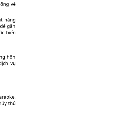
ưỡng vẻ
út hàng
 để gần
ớc biển
àng hôn
dịch vụ
araoke,
hủy thủ