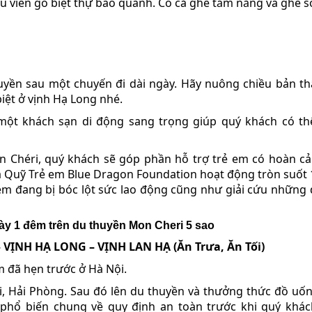
iểu viền gỗ biệt thự bao quanh. Có cả ghế tắm nắng và ghế s
thuyền sau một chuyến đi dài ngày. Hãy nuông chiều bản t
biệt ở vịnh Hạ Long nhé.
một khách sạn di động sang trọng giúp quý khách có th
n Chéri, quý khách sẽ góp phần hỗ trợ trẻ em có hoàn c
của Quỹ Trẻ em Blue Dragon Foundation hoạt động tròn suốt
em đang bị bóc lột sức lao động cũng như giải cứu những 
gày 1 đêm trên du thuyền Mon Cheri 5 sao
 VỊNH HẠ LONG – VỊNH LAN HẠ (Ăn Trưa, Ăn Tối)
m đã hẹn trước ở Hà Nội.
i, Hải Phòng. Sau đó lên du thuyền và thưởng thức đồ uố
 phổ biến chung về quy định an toàn trước khi quý khá