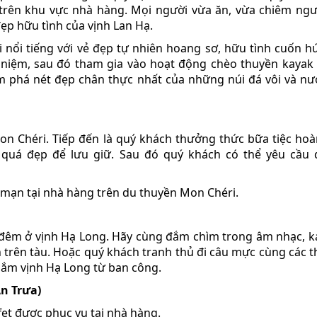
trên khu vực nhà hàng. Mọi người vừa ăn, vừa chiêm ng
đẹp hữu tình của vịnh Lan Hạ.
 nổi tiếng với vẻ đẹp tự nhiên hoang sơ, hữu tình cuốn h
 niệm, sau đó tham gia vào hoạt động chèo thuyền kayak
phá nét đẹp chân thực nhất của những núi đá vôi và nư
Mon Chéri. Tiếp đến là quý khách thưởng thức bữa tiệc ho
y quá đẹp để lưu giữ. Sau đó quý khách có thể yêu cầu 
 mạn tại nhà hàng trên du thuyền Mon Chéri.
đêm ở vịnh Hạ Long. Hãy cùng đắm chìm trong âm nhạc, k
 trên tàu. Hoặc quý khách tranh thủ đi câu mực cùng các t
gắm vịnh Hạ Long từ ban công.
n Trưa)
et được phục vụ tại nhà hàng.