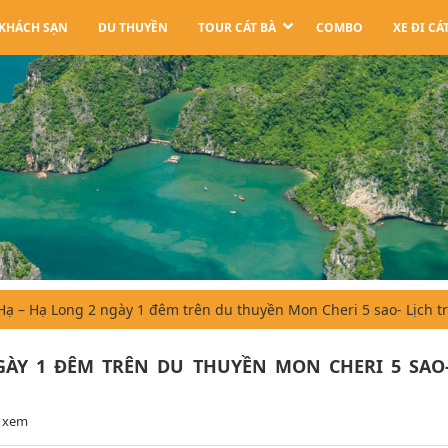
KHÁCH SẠN
DU THUYỀN
TOUR CÁT BÀ
COMBO
XE ĐI CÁ
Hạ – Hạ Long 2 ngày 1 đêm trên du thuyền Mon Cheri 5 sao- Lịch tr
ÀY 1 ĐÊM TRÊN DU THUYỀN MON CHERI 5 SAO-
t xem