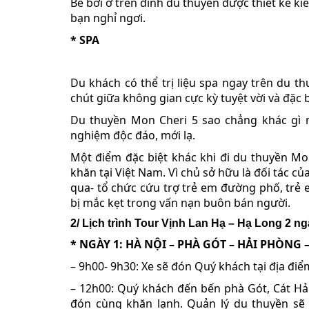
Bể bơi ở trên đỉnh du thuyền được thiết kế k
bạn nghỉ ngơi.
* SPA
Du khách có thể trị liệu spa ngay trên du 
chút giữa không gian cực kỳ tuyệt vời và đặc 
Du thuyền Mon Cheri 5 sao chẳng khác gì 
nghiệm độc đáo, mới lạ.
Một điểm đặc biệt khác khi đi du thuyền Mo
khăn tại Việt Nam. Vì chủ sở hữu là đối tác 
qua- tổ chức cứu trợ trẻ em đường phố, trẻ 
bị mắc kẹt trong vấn nạn buôn bán người.
2/ Lịch trình Tour Vịnh Lan Hạ – Hạ Long 2 n
* NGÀY 1: HÀ NỘI – PHÀ GÓT – HẢI PHÒNG –
– 9h00- 9h30: Xe sẽ đón Quý khách tại địa điể
– 12h00: Quý khách đến bến phà Gót, Cát Hả
đón cùng khăn lạnh. Quản lý du thuyền sẽ