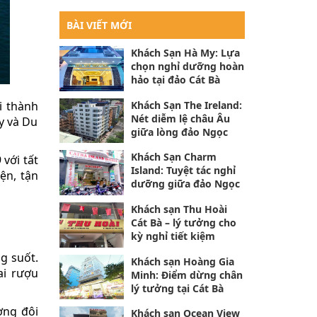
BÀI VIẾT MỚI
Khách Sạn Hà My: Lựa
chọn nghỉ dưỡng hoàn
hảo tại đảo Cát Bà
i thành
Khách Sạn The Ireland:
Nét diễm lệ châu Âu
y và Du
giữa lòng đảo Ngọc
Khách Sạn Charm
với tất
Island: Tuyệt tác nghỉ
ện, tận
dưỡng giữa đảo Ngọc
Khách sạn Thu Hoài
Cát Bà – lý tưởng cho
kỳ nghỉ tiết kiệm
ng suốt.
Khách sạn Hoàng Gia
ai rượu
Minh: Điểm dừng chân
lý tưởng tại Cát Bà
ờng đôi
Khách sạn Ocean View