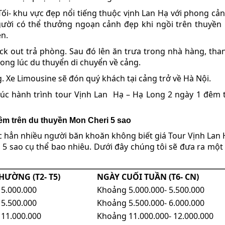
i- khu vực đẹp nổi tiếng thuộc vịnh Lan Hạ với phong cản
gười có thể thưởng ngoạn cảnh đẹp khi ngồi trên thuyền
ên.
ck out trả phòng. Sau đó lên ăn trưa trong nhà hàng, tha
 trong lúc du thuyển di chuyển về cảng.
. Xe Limousine sẽ đón quý khách tại cảng trở về Hà Nội.
thúc hành trình tour Vịnh Lan Hạ – Hạ Long 2 ngày 1 đêm 
đêm trên du thuyền Mon Cheri 5 sao
hắc hẳn nhiều người băn khoăn không biết giá Tour Vịnh Lan 
5 sao cụ thể bao nhiêu. Dưới đây chúng tôi sẽ đưa ra một 
HƯỜNG (T2- T5)
NGÀY CUỐI TUẦN (T6- CN)
5.000.000
Khoảng 5.000.000- 5.500.000
5.500.000
Khoảng 5.500.000- 6.000.000
11.000.000
Khoảng 11.000.000- 12.000.000