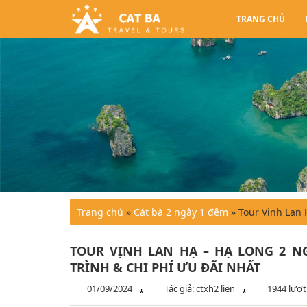
TRANG CHỦ
Trang chủ
»
Cát bà 2 ngày 1 đêm
»
Tour Vịnh Lan 
TOUR VỊNH LAN HẠ – HẠ LONG 2 NG
TRÌNH & CHI PHÍ ƯU ĐÃI NHẤT
01/09/2024
Tác giả: ctxh2 lien
1944 lượ
*
*