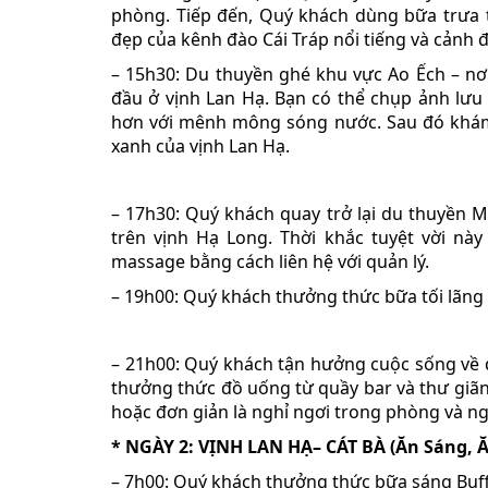
phòng. Tiếp đến, Quý khách dùng bữa trưa 
đẹp của kênh đào Cái Tráp nổi tiếng và cảnh 
– 15h30: Du thuyền ghé khu vực Ao Ếch – nơi
đầu ở vịnh Lan Hạ. Bạn có thể chụp ảnh lưu
hơn với mênh mông sóng nước. Sau đó khám 
xanh của vịnh Lan Hạ.
– 17h30: Quý khách quay trở lại du thuyền 
trên vịnh Hạ Long. Thời khắc tuyệt vời nà
massage bằng cách liên hệ với quản lý.
– 19h00: Quý khách thưởng thức bữa tối lãng
– 21h00: Quý khách tận hưởng cuộc sống về 
thưởng thức đồ uống từ quầy bar và thư giãn
hoặc đơn giản là nghỉ ngơi trong phòng và n
* NGÀY 2: VỊNH LAN HẠ– CÁT BÀ (Ăn Sáng, Ă
– 7h00: Quý khách thưởng thức bữa sáng Buff