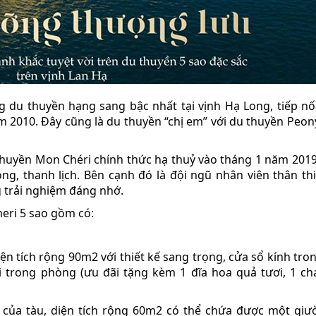
 du thuyền hạng sang bậc nhất tại vịnh Hạ Long, tiếp nố
 2010. Đây cũng là du thuyền “chị em” với du thuyền Peon
huyền Mon Chéri chính thức hạ thuỷ vào tháng 1 năm 2019 
ng, thanh lịch. Bên cạnh đó là đội ngũ nhân viên thân thi
 trải nghiệm đáng nhớ.
eri 5 sao gồm có:
iện tích rộng 90m2 với thiết kế sang trọng, cửa sổ kính tro
 trong phòng (ưu đãi tặng kèm 1 đĩa hoa quả tươi, 1 ch
của tàu, diện tích rộng 60m2 có thể chứa được một giư