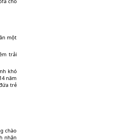
ofa cho
hân một
êm trải
ảnh khó
 14 năm
đứa trẻ
ng chào
ch nhận