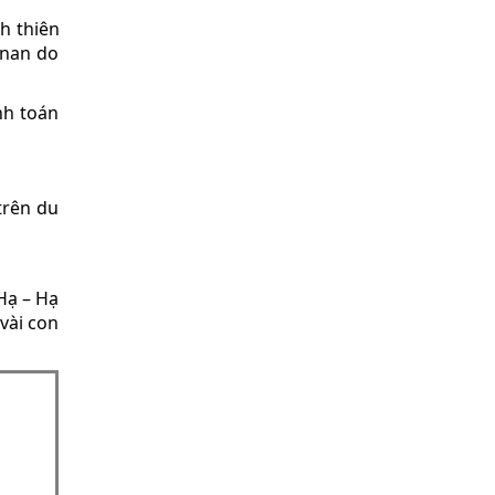
h thiên
 nan do
nh toán
trên du
Hạ – Hạ
vài con