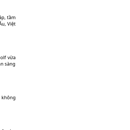
áp, tầm
u, Việt
golf vừa
ẵn sàng
h không