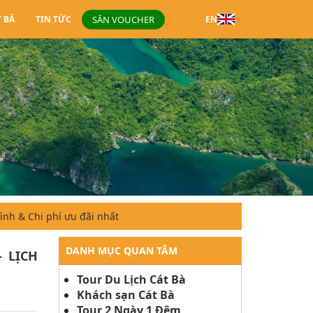
SĂN VOUCHER
T BÀ
TIN TỨC
EN
ình & Chi phí ưu đãi nhất
DANH MỤC QUAN TÂM
 LỊCH
Tour Du Lịch Cát Bà
Khách sạn Cát Bà
Tour 2 Ngày 1 Đêm