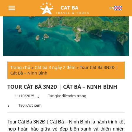
EN
Trang chủ
»
Cát bà 3 ngày 2 đêm
»
Tour Cát Bà 3N2Đ |
Cát Bà – Ninh Bình
TOUR CÁT BÀ 3N2Đ | CÁT BÀ – NINH BÌNH
11/10/2025
Tác giả: dileadm trang
*
190 lượt xem
*
Tour Cát Bà 3N2Đ | Cát Bà – Ninh Bình là hành trình kết
hợp hoàn hảo giữa vẻ đẹp biển xanh và thiên nhiên