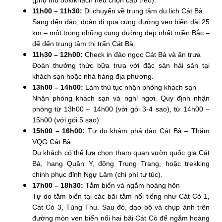
11h00 – 11h30:
Di chuyển về trung tâm du lịch Cát Bà
Sang đến đảo, đoàn đi qua cung đường ven biển dài 25
km – một trong những cung đường đẹp nhất miền Bắc –
để đến trung tâm thị trấn Cát Bà.
11h30 – 12h00:
Check in đảo ngọc Cát Bà và ăn trưa
Đoàn thưởng thức bữa trưa với đặc sản hải sản tại
khách sạn hoặc nhà hàng địa phương.
13h00 – 14h00:
Làm thủ tục nhận phòng khách sạn
Nhận phòng khách sạn và nghỉ ngơi. Quy định nhận
phòng từ 13h00 – 14h00 (với gói 3-4 sao), từ 14h00 –
15h00 (với gói 5 sao).
15h00 – 16h00:
Tự do khám phá đảo Cát Bà – Thăm
VQG Cát Bà
Du khách có thể lựa chọn tham quan vườn quốc gia Cát
Bà, hang Quân Y, động Trung Trang, hoặc trekking
chinh phục đỉnh Ngự Lâm (chi phí tự túc).
17h00 – 18h30:
Tắm biển và ngắm hoàng hôn
Tự do tắm biển tại các bãi tắm nổi tiếng như Cát Cò 1,
Cát Cò 3, Tùng Thu. Sau đó, dạo bộ và chụp ảnh trên
đường mòn ven biển nối hai bãi Cát Cò để ngắm hoàng