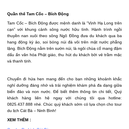
Quần thể Tam Cốc – Bích Động
Tam Cốc – Bích Động được mệnh danh là “Vịnh Hạ Long trên
cạn” với khung cảnh sông nước hữu tình. Hành trình ngồi
thuyền nan xuôi theo sông Ngô Đồng đưa du khách qua ba
hang động kỳ ảo, soi bóng núi đá vôi trên mặt nước phẳng
lặng. Bích Động nằm trên sườn núi, là ngôi chùa cổ mang đậm
dấu ấn văn hóa Phật giáo, thu hút du khách bởi vẻ trầm mặc
và thanh tịnh.
Chuyến đi hứa hẹn mang đến cho bạn những khoảnh khắc
nghỉ dưỡng đáng nhớ và trải nghiệm khám phá đa dạng giữa
biển đảo và non nước. Để biết thêm thông tin chi tiết, Quý
khách hàng liên hệ ngay với chúng tôi qua hotline:
0825.437.888 nhé. Chúc quý khách sớm có lựa chọn cho tour
du lịch Cát Bà – Ninh Bình!
XEM THÊM :