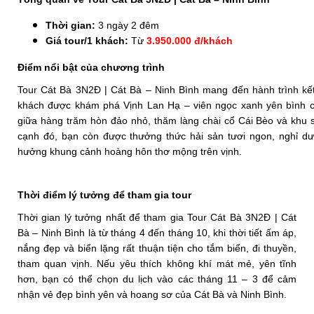
Thời gian:
3 ngày 2 đêm
Giá tour/1 khách:
Từ
3.950.000 đ
/khách
Điểm nổi bật của chương trình
Tour Cát Bà 3N2Đ | Cát Bà – Ninh Bình mang đến hành trình kết
khách được khám phá Vịnh Lan Hạ – viên ngọc xanh yên bình c
giữa hàng trăm hòn đảo nhỏ, thăm làng chài cổ Cái Bèo và khu s
cạnh đó, bạn còn được thưởng thức hải sản tươi ngon, nghỉ dư
hưởng khung cảnh hoàng hôn thơ mộng trên vịnh.
Thời điểm lý tưởng để tham gia tour
Thời gian lý tưởng nhất để tham gia Tour Cát Bà 3N2Đ | Cát
Bà – Ninh Bình là từ tháng 4 đến tháng 10, khi thời tiết ấm áp,
nắng đẹp và biển lặng rất thuận tiện cho tắm biển, đi thuyền,
tham quan vịnh. Nếu yêu thích không khí mát mẻ, yên tĩnh
hơn, bạn có thể chọn du lịch vào các tháng 11 – 3 để cảm
nhận vẻ đẹp bình yên và hoang sơ của Cát Bà và Ninh Bình.