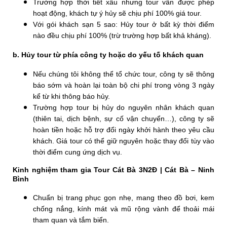
Trường hợp thời tiết xấu nhưng tour vẫn được phép
hoạt động, khách tự ý hủy sẽ chịu phí 100% giá tour.
Với gói khách sạn 5 sao: Hủy tour ở bất kỳ thời điểm
nào đều chịu phí 100% (trừ trường hợp bất khả kháng).
b. Hủy tour từ phía công ty hoặc do yếu tố khách quan
Nếu chúng tôi không thể tổ chức tour, công ty sẽ thông
báo sớm và hoàn lại toàn bộ chi phí trong vòng 3 ngày
kể từ khi thông báo hủy.
Trường hợp tour bị hủy do nguyên nhân khách quan
(thiên tai, dịch bệnh, sự cố vận chuyển…), công ty sẽ
hoàn tiền hoặc hỗ trợ đổi ngày khởi hành theo yêu cầu
khách. Giá tour có thể giữ nguyên hoặc thay đổi tùy vào
thời điểm cung ứng dịch vụ.
Kinh nghiệm tham gia Tour Cát Bà 3N2Đ | Cát Bà – Ninh
Bình
Chuẩn bị trang phục gọn nhẹ, mang theo đồ bơi, kem
chống nắng, kính mát và mũ rộng vành để thoải mái
tham quan và tắm biển.