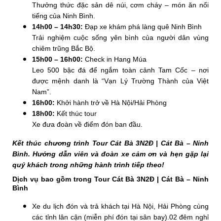
Thưởng thức đặc sản dê núi, cơm cháy – món ăn nổi
tiếng của Ninh Bình.
14h00 – 14h30:
Đạp xe khám phá làng quê Ninh Bình
Trải nghiệm cuộc sống yên bình của người dân vùng
chiêm trũng Bắc Bộ.
15h00 – 16h00:
Check in Hang Múa
Leo 500 bậc đá để ngắm toàn cảnh Tam Cốc – nơi
được mệnh danh là “Vạn Lý Trường Thành của Việt
Nam”.
16h00:
Khởi hành trở về Hà Nội/Hải Phòng
18h00:
Kết thúc tour
Xe đưa đoàn về điểm đón ban đầu.
Kết thúc chương trình Tour Cát Bà 3N2Đ | Cát Bà – Ninh
Bình. Hướng dẫn viên và đoàn xe cảm ơn và hẹn gặp lại
quý khách trong những hành trình tiếp theo!
Dịch vụ bao gồm trong Tour Cát Bà 3N2Đ | Cát Bà – Ninh
Bình
Xe du lịch đón và trả khách tại Hà Nội, Hải Phòng cùng
các tỉnh lân cận (miễn phí đón tại sân bay).
02 đêm nghỉ