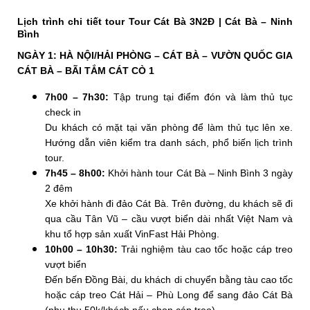
Lịch trình chi tiết tour Tour Cát Bà 3N2Đ | Cát Bà – Ninh
Bình
NGÀY 1: HÀ NỘI/HẢI PHÒNG – CÁT BÀ – VƯỜN QUỐC GIA
CÁT BÀ – BÃI TẮM CÁT CÒ 1
7h00 – 7h30:
Tập trung tại điểm đón và làm thủ tục
check in
Du khách có mặt tại văn phòng để làm thủ tục lên xe.
Hướng dẫn viên kiểm tra danh sách, phổ biến lịch trình
tour.
7h45 – 8h00:
Khởi hành tour Cát Bà – Ninh Bình 3 ngày
2 đêm
Xe khởi hành đi đảo Cát Bà. Trên đường, du khách sẽ đi
qua cầu Tân Vũ – cầu vượt biển dài nhất Việt Nam và
khu tổ hợp sản xuất VinFast Hải Phòng.
10h00 – 10h30:
Trải nghiệm tàu cao tốc hoặc cáp treo
vượt biển
Đến bến Đồng Bài, du khách di chuyển bằng tàu cao tốc
hoặc cáp treo Cát Hải – Phù Long để sang đảo Cát Bà
(phụ thu 50k/khách nếu chọn cáp treo).