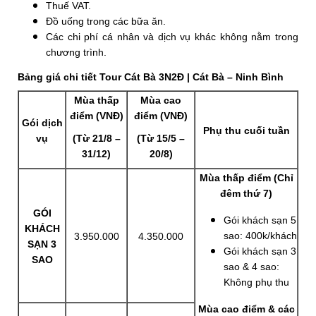
Thuế VAT.
Đồ uống trong các bữa ăn.
Các chi phí cá nhân và dịch vụ khác không nằm trong
chương trình.
Bảng giá chi tiết Tour Cát Bà 3N2Đ | Cát Bà – Ninh Bình
Mùa thấp
Mùa cao
điểm (VNĐ)
điểm (VNĐ)
Gói dịch
Phụ thu cuối tuần
vụ
(Từ 21/8 –
(Từ 15/5 –
31/12)
20/8)
Mùa thấp điểm (Chỉ
đêm thứ 7)
GÓI
Gói khách sạn 5
KHÁCH
sao: 400k/khách
3.950.000
4.350.000
SẠN 3
Gói khách sạn 3
SAO
sao & 4 sao:
Không phụ thu
Mùa cao điểm & các