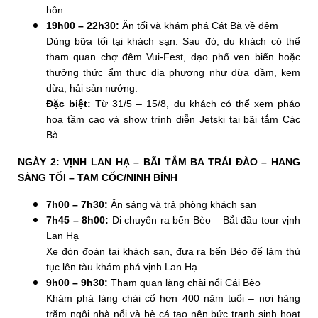
hôn.
19h00 – 22h30:
Ăn tối và khám phá Cát Bà về đêm
Dùng bữa tối tại khách sạn. Sau đó, du khách có thể
tham quan chợ đêm Vui-Fest, dạo phố ven biển hoặc
thưởng thức ẩm thực địa phương như dừa dầm, kem
dừa, hải sản nướng.
Đặc biệt:
Từ 31/5 – 15/8, du khách có thể xem pháo
hoa tầm cao và show trình diễn Jetski tại bãi tắm Các
Bà.
NGÀY 2: VỊNH LAN HẠ – BÃI TẮM BA TRÁI ĐÀO – HANG
SÁNG TỐI – TAM CỐC/NINH BÌNH
7h00 – 7h30:
Ăn sáng và trả phòng khách sạn
7h45 – 8h00:
Di chuyển ra bến Bèo – Bắt đầu tour vịnh
Lan Hạ
Xe đón đoàn tại khách sạn, đưa ra bến Bèo để làm thủ
tục lên tàu khám phá vịnh Lan Hạ.
9h00 – 9h30:
Tham quan làng chài nổi Cái Bèo
Khám phá làng chài cổ hơn 400 năm tuổi – nơi hàng
trăm ngôi nhà nổi và bè cá tạo nên bức tranh sinh hoạt