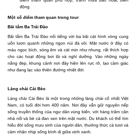
động.
Một số điểm tham quan trong tour
Bãi tắm Ba Trái Đào
Bãi tắm Ba Trái Đào nổi tiếng với ba bãi cát hình vòng cung
uốn lượn quanh những ngọn núi đá vôi. Mặt nước ở đây có
màu ngọc bích, sóng êm và cát mịn như nhung, rất thích hợp
cho các hoạt động bơi lội và nghỉ dưỡng. Vào những ngày
nắng đẹp, khung cảnh nơi đây hiện lên rực rỡ, tạo cảm giác
như đang lạc vào thiên đường nhiệt đới.
Làng chài Cái Bèo
Làng chài Cái Bèo là một trong những làng chài cổ nhất Việt
Nam, có tuổi đời hơn 400 năm. Nơi đây vẫn giữ nguyên nếp
sống truyền thống của ngư dân vùng biển, với hàng trăm căn
nhà nổi và bè cá đan xen trên mặt nước. Du khách có thể tìm
hiểu đời sống mưu sinh của người dân, thưởng thức cá tươi và
cảm nhận nhịp sống bình dị giữa vịnh xanh.