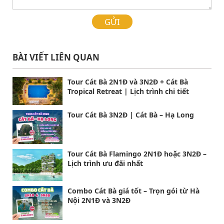
GỬI
BÀI VIẾT LIÊN QUAN
Tour Cát Bà 2N1Đ và 3N2Đ + Cát Bà
Tropical Retreat | Lịch trình chi tiết
Tour Cát Bà 3N2Đ | Cát Bà – Hạ Long
Tour Cát Bà Flamingo 2N1Đ hoặc 3N2Đ –
Lịch trình ưu đãi nhất
Combo Cát Bà giá tốt – Trọn gói từ Hà
Nội 2N1Đ và 3N2Đ