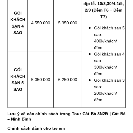
dịp lễ: 10/3,30/4-1/5,
2/9 (Đêm T6 + Đêm
GÓI
T7)
KHÁCH
4.550.000
5.350.000
SẠN 4
Gói khách sạn 5
SAO
sao:
400k/khách/
đêm
Gói khách sạn 4
sao:
300k/khách/
GÓI
đêm
KHÁCH
5.050.000
6.250.000
Gói khách sạn 3
SẠN 5
sao:
SAO
200k/khách/
đêm
Lưu ý về các chính sách trong Tour Cát Bà 3N2Đ | Cát Bà
– Ninh Bình
Chính sách dành cho trẻ em