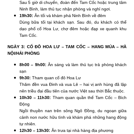
Sau 5 giờ di chuyển, đoàn đến Tam Cốc hoặc trung tâm
Ninh Bình, làm thủ tục nhận phòng và nghỉ ngơi.
19h30:
Ăn tối và khám phá Ninh Bình về đêm
Dùng bữa tối tại khách sạn. Sau đó, du khách có thể
dạo phố cổ Hoa Lư, chợ đêm hoặc đạp xe quanh khu
Tam Cốc.
NGÀY 3: CỐ ĐÔ HOA LƯ – TAM CỐC – HANG MÚA – HÀ
NỘI/HẢI PHÒNG
8h00 – 9h00:
Ăn sáng và làm thủ tục trả phòng khách
sạn
9h30:
Tham quan cố đô Hoa Lư
Thăm đền vua Đinh và vua Lê – hai vị anh hùng đã lập
nên triều đại đầu tiên của nước Việt sau thời Bắc thuộc.
10h30 – 11h30:
Tham quan quần thể Tam Cốc – Bích
Động
Ngồi thuyền nan trên sông Ngô Đồng, du ngoạn giữa
cảnh non nước hữu tình và khám phá những hang động
tự nhiên.
12h30 – 13h30:
Ăn trưa tại nhà hàng địa phương