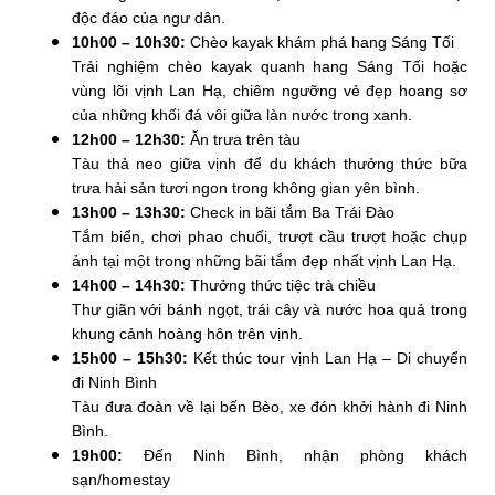
độc đáo của ngư dân.
10h00 – 10h30:
Chèo kayak khám phá hang Sáng Tối
Trải nghiệm chèo kayak quanh hang Sáng Tối hoặc
vùng lõi vịnh Lan Hạ, chiêm ngưỡng vẻ đẹp hoang sơ
của những khối đá vôi giữa làn nước trong xanh.
12h00 – 12h30:
Ăn trưa trên tàu
Tàu thả neo giữa vịnh để du khách thưởng thức bữa
trưa hải sản tươi ngon trong không gian yên bình.
13h00 – 13h30:
Check in bãi tắm Ba Trái Đào
Tắm biển, chơi phao chuối, trượt cầu trượt hoặc chụp
ảnh tại một trong những bãi tắm đẹp nhất vịnh Lan Hạ.
14h00 – 14h30:
Thưởng thức tiệc trà chiều
Thư giãn với bánh ngọt, trái cây và nước hoa quả trong
khung cảnh hoàng hôn trên vịnh.
15h00 – 15h30:
Kết thúc tour vịnh Lan Hạ – Di chuyển
đi Ninh Bình
Tàu đưa đoàn về lại bến Bèo, xe đón khởi hành đi Ninh
Bình.
19h00:
Đến Ninh Bình, nhận phòng khách
sạn/homestay