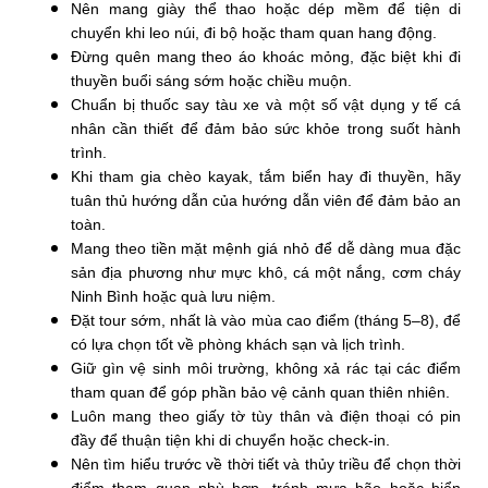
Nên mang giày thể thao hoặc dép mềm để tiện di
chuyển khi leo núi, đi bộ hoặc tham quan hang động.
Đừng quên mang theo áo khoác mỏng, đặc biệt khi đi
thuyền buổi sáng sớm hoặc chiều muộn.
Chuẩn bị thuốc say tàu xe và một số vật dụng y tế cá
nhân cần thiết để đảm bảo sức khỏe trong suốt hành
trình.
Khi tham gia chèo kayak, tắm biển hay đi thuyền, hãy
tuân thủ hướng dẫn của hướng dẫn viên để đảm bảo an
toàn.
Mang theo tiền mặt mệnh giá nhỏ để dễ dàng mua đặc
sản địa phương như mực khô, cá một nắng, cơm cháy
Ninh Bình hoặc quà lưu niệm.
Đặt tour sớm, nhất là vào mùa cao điểm (tháng 5–8), để
có lựa chọn tốt về phòng khách sạn và lịch trình.
Giữ gìn vệ sinh môi trường, không xả rác tại các điểm
tham quan để góp phần bảo vệ cảnh quan thiên nhiên.
Luôn mang theo giấy tờ tùy thân và điện thoại có pin
đầy để thuận tiện khi di chuyển hoặc check-in.
Nên tìm hiểu trước về thời tiết và thủy triều để chọn thời
điểm tham quan phù hợp, tránh mưa bão hoặc biển