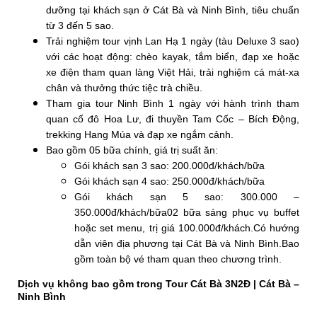
dưỡng tại khách sạn ở Cát Bà và Ninh Bình, tiêu chuẩn
từ 3 đến 5 sao.
Trải nghiệm tour vịnh Lan Hạ 1 ngày (tàu Deluxe 3 sao)
với các hoạt động: chèo kayak, tắm biển, đạp xe hoặc
xe điện tham quan làng Việt Hải, trải nghiệm cá mát-xa
chân và thưởng thức tiệc trà chiều.
Tham gia tour Ninh Bình 1 ngày với hành trình tham
quan cố đô Hoa Lư, đi thuyền Tam Cốc – Bích Động,
trekking Hang Múa và đạp xe ngắm cảnh.
Bao gồm 05 bữa chính, giá trị suất ăn:
Gói khách sạn 3 sao: 200.000đ/khách/bữa
Gói khách sạn 4 sao: 250.000đ/khách/bữa
Gói khách sạn 5 sao: 300.000 –
350.000đ/khách/bữa
02 bữa sáng phục vụ buffet
hoặc set menu, trị giá 100.000đ/khách.
Có hướng
dẫn viên địa phương tại Cát Bà và Ninh Bình.
Bao
gồm toàn bộ vé tham quan theo chương trình.
Dịch vụ không bao gồm trong Tour Cát Bà 3N2Đ | Cát Bà –
Ninh Bình