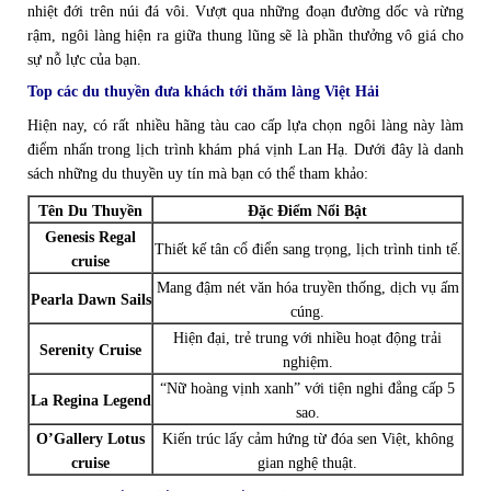
nhiệt đới trên núi đá vôi. Vượt qua những đoạn đường dốc và rừng
rậm, ngôi làng hiện ra giữa thung lũng sẽ là phần thưởng vô giá cho
sự nỗ lực của bạn.
Top các du thuyền đưa khách tới thăm làng Việt Hải
Hiện nay, có rất nhiều hãng tàu cao cấp lựa chọn ngôi làng này làm
điểm nhấn trong lịch trình khám phá vịnh Lan Hạ. Dưới đây là danh
sách những du thuyền uy tín mà bạn có thể tham khảo:
Tên Du Thuyền
Đặc Điểm Nổi Bật
Genesis Regal
Thiết kế tân cổ điển sang trọng, lịch trình tinh tế.
cruise
Mang đậm nét văn hóa truyền thống, dịch vụ ấm
Pearla Dawn Sails
cúng.
Hiện đại, trẻ trung với nhiều hoạt động trải
Serenity Cruise
nghiệm.
“Nữ hoàng vịnh xanh” với tiện nghi đẳng cấp 5
La Regina Legend
sao.
O’Gallery Lotus
Kiến trúc lấy cảm hứng từ đóa sen Việt, không
cruise
gian nghệ thuật.