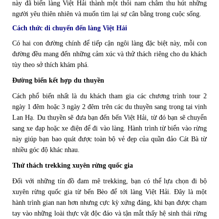
này đã biến làng Việt Hải thành một thỏi nam châm thu hút những
người yêu thiên nhiên và muốn tìm lại sự cân bằng trong cuộc sống.
Cách thức di chuyển đến làng Việt Hải
Có hai con đường chính để tiếp cận ngôi làng đặc biệt này, mỗi con
đường đều mang đến những cảm xúc và thử thách riêng cho du khách
tùy theo sở thích khám phá.
Đường biển kết hợp du thuyền
Cách phổ biến nhất là du khách tham gia các chương trình tour 2
ngày 1 đêm hoặc 3 ngày 2 đêm trên các du thuyền sang trọng tại vịnh
Lan Hạ. Du thuyền sẽ đưa bạn đến bến Việt Hải, từ đó bạn sẽ chuyển
sang xe đạp hoặc xe điện để đi vào làng. Hành trình từ biển vào rừng
này giúp bạn bao quát được toàn bộ vẻ đẹp của quần đảo Cát Bà từ
nhiều góc độ khác nhau.
Thử thách trekking xuyên rừng quốc gia
Đối với những tín đồ đam mê trekking, bạn có thể lựa chọn đi bộ
xuyên rừng quốc gia từ bến Bèo để tới làng Việt Hải. Đây là một
hành trình gian nan hơn nhưng cực kỳ xứng đáng, khi bạn được chạm
tay vào những loài thực vật độc đáo và tận mắt thấy hệ sinh thái rừng