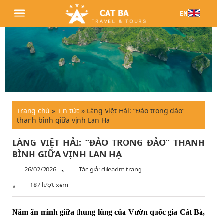
EN
Trang chủ
»
Tin tức
»
Làng Việt Hải: “Đảo trong đảo”
thanh bình giữa vịnh Lan Hạ
LÀNG VIỆT HẢI: “ĐẢO TRONG ĐẢO” THANH
BÌNH GIỮA VỊNH LAN HẠ
26/02/2026
Tác giả: dileadm trang
*
187 lượt xem
*
Nằm ẩn mình giữa thung lũng của Vườn quốc gia Cát Bà,