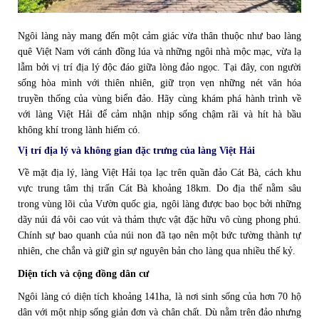
Ngôi làng này mang đến một cảm giác vừa thân thuộc như bao làng
quê Việt Nam với cánh đồng lúa và những ngôi nhà mộc mạc, vừa lạ
lẫm bởi vị trí địa lý độc đáo giữa lòng đảo ngọc. Tại đây, con người
sống hòa mình với thiên nhiên, giữ trọn vẹn những nét văn hóa
truyền thống của vùng biển đảo. Hãy cùng khám phá hành trình về
với làng Việt Hải để cảm nhận nhịp sống chậm rãi và hít hà bầu
không khí trong lành hiếm có.
Vị trí địa lý và không gian đặc trưng của làng Việt Hải
Về mặt địa lý, làng Việt Hải tọa lạc trên quần đảo Cát Bà, cách khu
vực trung tâm thị trấn Cát Bà khoảng 18km. Do địa thế nằm sâu
trong vùng lõi của Vườn quốc gia, ngôi làng được bao bọc bởi những
dãy núi đá vôi cao vút và thảm thực vật đặc hữu vô cùng phong phú.
Chính sự bao quanh của núi non đã tạo nên một bức tường thành tự
nhiên, che chắn và giữ gìn sự nguyên bản cho làng qua nhiều thế kỷ.
Diện tích và cộng đồng dân cư
Ngôi làng có diện tích khoảng 141ha, là nơi sinh sống của hơn 70 hộ
dân với một nhịp sống giản đơn và chân chất. Dù nằm trên đảo nhưng