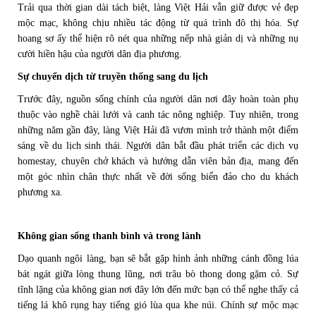
Trải qua thời gian dài tách biệt, làng Việt Hải vẫn giữ được vẻ đẹp
mộc mạc, không chịu nhiều tác động từ quá trình đô thị hóa. Sự
hoang sơ ấy thể hiện rõ nét qua những nếp nhà giản dị và những nụ
cười hiền hậu của người dân địa phương.
Sự chuyển dịch từ truyền thống sang du lịch
Trước đây, nguồn sống chính của người dân nơi đây hoàn toàn phụ
thuộc vào nghề chài lưới và canh tác nông nghiệp. Tuy nhiên, trong
những năm gần đây, làng Việt Hải đã vươn mình trở thành một điểm
sáng về du lịch sinh thái. Người dân bắt đầu phát triển các dịch vụ
homestay, chuyên chở khách và hướng dẫn viên bản địa, mang đến
một góc nhìn chân thực nhất về đời sống biển đảo cho du khách
phương xa.
Không gian sống thanh bình và trong lành
Dạo quanh ngôi làng, bạn sẽ bắt gặp hình ảnh những cánh đồng lúa
bát ngát giữa lòng thung lũng, nơi trâu bò thong dong gặm cỏ. Sự
tĩnh lặng của không gian nơi đây lớn đến mức bạn có thể nghe thấy cả
tiếng lá khô rụng hay tiếng gió lùa qua khe núi. Chính sự mộc mạc