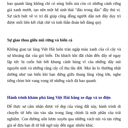
bao quanh làng không chỉ có sóng biển mà còn có những cánh rừng
già xanh mướt, tạo nên một hệ sinh thái “đảo trong đảo” đầy thú vị.
Sự tách biệt về vị trí đã giúp cộng đồng người dân nơi đây duy trì
được mối liên kết chặt chẽ và tinh thần đoàn kết đáng quý.
Sự giao thoa giữa núi rừng và biển cả
Không gian tại làng Việt Hải luôn tràn ngập màu xanh của cỏ cây và
sự khoáng đạt của gió biển. Du khách khi đặt chân đến đây sẽ ngay
lập tức bị cuốn hút bởi khung cảnh hùng vĩ của những dãy núi
nguyên sinh và những rặng cây cổ thụ lâu đời. Mọi âu lo thường nhật
dường như tan biến khi bạn đứng giữa thung lũng rộng lớn, nghe
tiếng chim hót vang vọng từ những vách đá bao quanh.
Hành trình khám phá làng Việt Hải bằng xe đạp và xe điện
Để thực sự cảm nhận được vẻ đẹp của vùng đất này, hành trình di
chuyển từ bến tàu vào sâu trong làng chính là một phần của trải
nghiệm. Con đường uốn lượn xuyên qua những vách núi và tán rừng
già sẽ đưa bạn đi từ bất ngờ này đến ngạc nhiên khác.