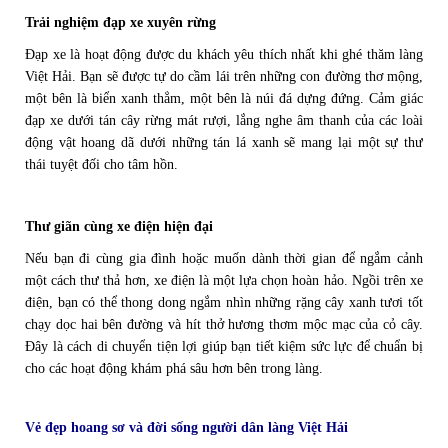
Trải nghiệm đạp xe xuyên rừng
Đạp xe là hoạt động được du khách yêu thích nhất khi ghé thăm làng
Việt Hải. Bạn sẽ được tự do cầm lái trên những con đường thơ mộng,
một bên là biển xanh thẳm, một bên là núi đá dựng đứng. Cảm giác
đạp xe dưới tán cây rừng mát rượi, lắng nghe âm thanh của các loài
động vật hoang dã dưới những tán lá xanh sẽ mang lại một sự thư
thái tuyệt đối cho tâm hồn.
Thư giãn cùng xe điện hiện đại
Nếu bạn đi cùng gia đình hoặc muốn dành thời gian để ngắm cảnh
một cách thư thả hơn, xe điện là một lựa chọn hoàn hảo. Ngồi trên xe
điện, bạn có thể thong dong ngắm nhìn những rặng cây xanh tươi tốt
chạy dọc hai bên đường và hít thở hương thơm mộc mạc của cỏ cây.
Đây là cách di chuyển tiện lợi giúp bạn tiết kiệm sức lực để chuẩn bị
cho các hoạt động khám phá sâu hơn bên trong làng.
Vẻ đẹp hoang sơ và đời sống người dân làng Việt Hải