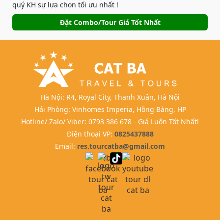
quý KH sự lựa chọn tối ưu nhất !
Đặt Combo/Tour Giá Tốt Nhất
Hà Nội: R4, Royal City, Thanh Xuân, Hà Nội
Hải Phòng: Vinhomes Imperia, Hồng Bàng, HP
Hotline/ Zalo/ Viber: 0793 386 678 - Giá Luôn Tốt Nhất!
Điện thoại VP:
0825437888
Email:
res.tourcatba@gmail.com