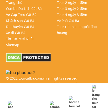
Trang chủ
Tour 2 ngày 1 đêm
Combo Du Lịch Cát Bà
Tour 3 ngày 2 đêm
Vé Cáp Treo Cát Bà
Tour 4 ngày 3 đêm
Khách sạn Cát Bà
Vé Phà Cát Bà
Du thuyền Cát Bà
Tour robinson ngoài đảo
Xe đi Cát Bà
hoang
Tin Tức Mới Nhất
Sitemap
© 2022 tourcatba.com.vn all rights reserved.
Được chứng nhận dịch vụ xuất sắc 6 năm liền
2015, 2016,
2017, 2018, 2019, 2020
- Trang web đánh giá du lịch lớn
nhất thế giới