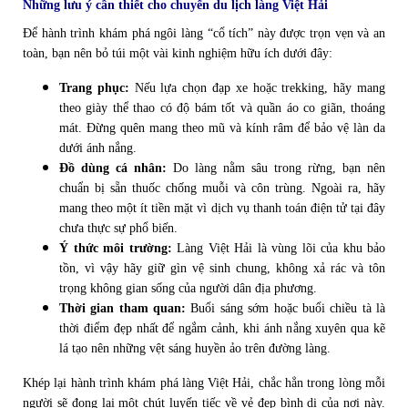
Những lưu ý cần thiết cho chuyến du lịch làng Việt Hải
Để hành trình khám phá ngôi làng “cổ tích” này được trọn vẹn và an
toàn, bạn nên bỏ túi một vài kinh nghiệm hữu ích dưới đây:
Trang phục:
Nếu lựa chọn đạp xe hoặc trekking, hãy mang
theo giày thể thao có độ bám tốt và quần áo co giãn, thoáng
mát. Đừng quên mang theo mũ và kính râm để bảo vệ làn da
dưới ánh nắng.
Đồ dùng cá nhân:
Do làng nằm sâu trong rừng, bạn nên
chuẩn bị sẵn thuốc chống muỗi và côn trùng. Ngoài ra, hãy
mang theo một ít tiền mặt vì dịch vụ thanh toán điện tử tại đây
chưa thực sự phổ biến.
Ý thức môi trường:
Làng Việt Hải là vùng lõi của khu bảo
tồn, vì vậy hãy giữ gìn vệ sinh chung, không xả rác và tôn
trọng không gian sống của người dân địa phương.
Thời gian tham quan:
Buổi sáng sớm hoặc buổi chiều tà là
thời điểm đẹp nhất để ngắm cảnh, khi ánh nắng xuyên qua kẽ
lá tạo nên những vệt sáng huyền ảo trên đường làng.
Khép lại hành trình khám phá làng Việt Hải, chắc hẳn trong lòng mỗi
người sẽ đọng lại một chút luyến tiếc về vẻ đẹp bình dị của nơi này.