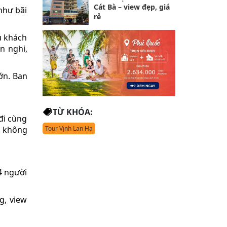
Cát Bà – view đẹp, giá
 như bãi
rẻ
u khách
n nghi,
ớn. Ban
TỪ KHÓA:
đi cùng
i không
Tour Vịnh Lan Hạ
4 người
g, view