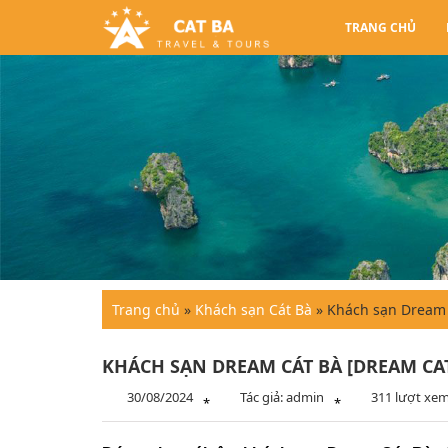
TRANG CHỦ
Trang chủ
»
Khách sạn Cát Bà
»
Khách sạn Dream C
KHÁCH SẠN DREAM CÁT BÀ [DREAM CAT 
30/08/2024
Tác giả: admin
311 lượt xe
*
*