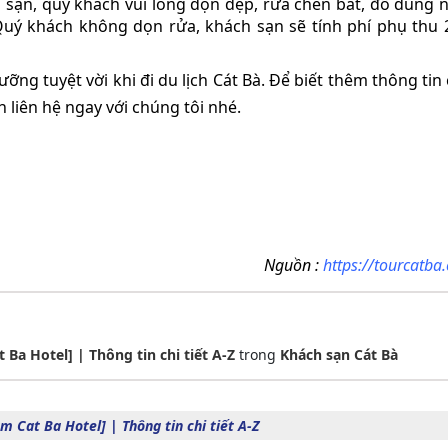
h sạn, quý khách vui lòng dọn dẹp, rửa chén bát, đồ dùng 
uý khách không dọn rửa, khách sạn sẽ tính phí phụ thu 
ng tuyệt vời khi đi du lịch Cát Bà. Để biết thêm thông tin c
 liên hệ ngay với chúng tôi nhé.
Nguồn :
https://tourcatba
Ba Hotel] | Thông tin chi tiết A-Z
trong
Khách sạn Cát Bà
 Cat Ba Hotel] | Thông tin chi tiết A-Z