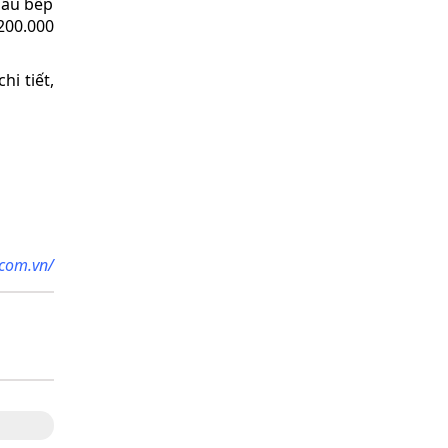
nấu bếp
200.000
hi tiết,
.com.vn/