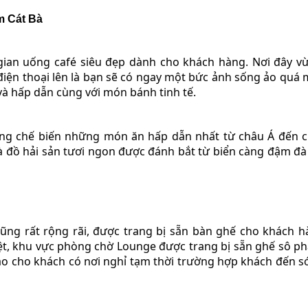
m Cát Bà
gian uống café siêu đẹp dành cho khách hàng. Nơi đây v
ơ điện thoại lên là bạn sẽ có ngay một bức ảnh sống ảo quá 
và hấp dẫn cùng với món bánh tinh tế.
ng chế biến những món ăn hấp dẫn nhất từ châu Á đến 
 là đồ hải sản tươi ngon được đánh bắt từ biển càng đậm đ
ng rất rộng rãi, được trang bị sẵn bàn ghế cho khách h
iệt, khu vực phòng chờ Lounge được trang bị sẵn ghế sô ph
ảo cho khách có nơi nghỉ tạm thời trường hợp khách đến 