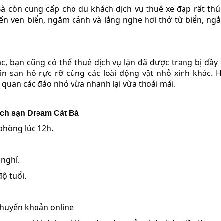
Bà còn cung cấp cho du khách dịch vụ thuê xe đạp rất thú 
ến ven biển, ngắm cảnh và lắng nghe hơi thở từ biển, ng
c, bạn cũng có thể thuê dịch vụ lặn đã được trang bị đầy
ìn san hô rực rỡ cùng các loài động vật nhỏ xinh khác. 
quan các đảo nhỏ vừa nhanh lại vừa thoải mái.
ách sạn Dream Cát Bà
 phòng lúc 12h.
 nghỉ.
ộ tuổi.
chuyển khoản online