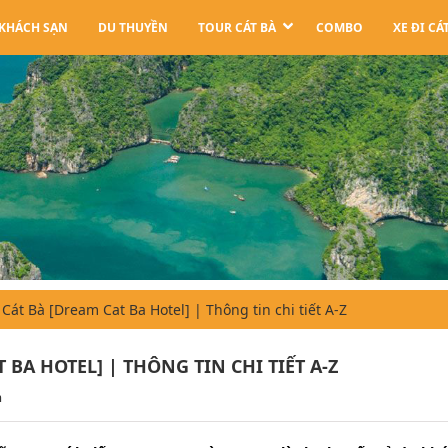
KHÁCH SẠN
DU THUYỀN
TOUR CÁT BÀ
COMBO
XE ĐI CÁ
át Bà [Dream Cat Ba Hotel] | Thông tin chi tiết A-Z
BA HOTEL] | THÔNG TIN CHI TIẾT A-Z
m