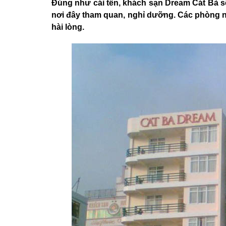
Đúng như cái tên, khách sạn Dream Cát Bà sẽ
nơi đây tham quan, nghỉ dưỡng. Các phòng ng
hài lòng.