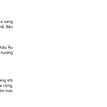
ừa sang
mê. Bên
châu Âu
à hương
àng khi
a rộng,
sớm hơn