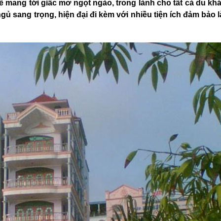
 mang tới giấc mơ ngọt ngào, trong lành cho tất cả du kh
ủ sang trọng, hiện đại đi kèm với nhiều tiện ích đảm bảo 