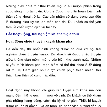
Những giây phút thư thái khiến mọi lo âu muộn phiền trong
cuộc sống như tan biến. Cơ thể được thư giãn hoàn toàn, tinh
thần sảng khoái trở lại. Các sản phẩm sử dụng trong spa đều
là thương hiệu uy tín, an toàn cho da. Du khách có thể yên
tâm về chất lượng dịch vụ tại đây.
Các hoạt động, trải nghiệm khi tham gia tour
Hoạt động chèo thuyền kayak khám phá
Đã đến đây thì nhất định không được bỏ qua cơ hội trải
nghiệm chèo thuyền kayak. Du khách sẽ được chèo thuyền
giữa không gian mênh mông của biển khơi xanh ngắt. Những
ai yêu thích khám phá, mạo hiểm có thể thử chèo SUP đứng
rất thú vị. Cảm giác như được chinh phục thiên nhiên, thử
thách bản thân vô cùng hấp dẫn.
Hoạt động này không chỉ giúp rèn luyện sức khỏe mà còn
mang đến những góc nhìn mới về vịnh. Du khách có thể khám
phá những hang động, vách đá kỳ vĩ từ gần. Thiết bị kayak
được chuẩn bị đầy đủ và an toàn, có nhân viên hướng dẫn kỹ