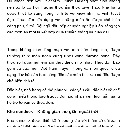
Du khách đến với Unicharm Cruise Halong nhất định không
nên bỏ lỡ cơ hội thưởng thức ẩm thực tuyệt hảo. Nhà hàng
được thiết kế sang trọng, tinh tế với view nhìn ra vịnh tuyệt
đẹp. Thực đơn đa dạng với những món ăn được chế biến
công phu, tỉ mỉ. Đội ngũ đầu bếp chuyên nghiệp luôn sáng tạo
các món ăn mới lạ kết hợp giữa truyền thống và hiện đại.
Trong không gian lãng mạn với ánh nến lung linh, được
thưởng thức món ngon cùng rượu vang thượng hạng. Đây
thực sự là trải nghiệm ẩm thực đáng nhớ nhất. Thực đơn bao
gồm cả các món Việt Nam truyền thống và món quốc tế đa
dạng. Từ hải sản tươi sống đến các món thịt, rau củ đều được
chế biến tinh tế.
Đặc biệt, nhà hàng có thể phục vụ các yêu cầu đặc biệt về chế
độ ăn nếu thông báo trước. Đội ngũ nhân viên luôn sẵn sàng
hỗ trợ tư vấn về thực đơn.
Khu sundeck – Không gian thư giãn ngoài trời
Khu sundeck được thiết kế ở boong tàu với thảm cỏ dài xanh
mướt trải dài. Hàng ghế nằm có mái che được bố trí hợp lý tạo