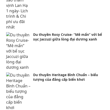
Du thuyền Rosy Cruise- “Mê mẩn” với bể
sục Jaccuzi giữa lòng đại dương xanh
Du thuyền Heritage Bình Chuẩn – biểu
tượng của đẳng cấp biển khơi