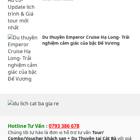
Du thuyền Emperor Cruise Hạ Long- Trải
nghiệm cảm giác của bậc Đế Vương
Hotline Tư Vấn :
0793 386 678
Chúng tôi tự hào là đơn vị hỗ trợ tư vấn
Tour/
Combo/Voucher khách sạn + Du Thuyền tại Cát Bà
với giá