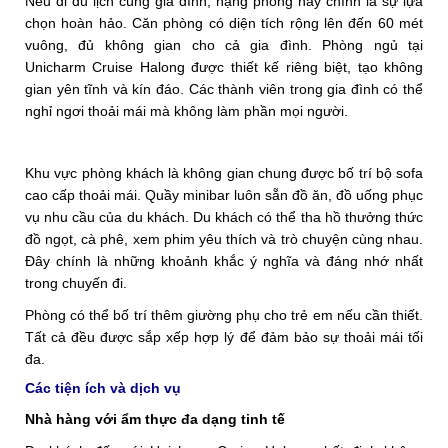
Nếu đi du lịch cùng gia đình, hạng phòng này chính là sự lựa
chọn hoàn hảo. Căn phòng có diện tích rộng lên đến 60 mét
vuông, đủ không gian cho cả gia đình. Phòng ngủ tại
Unicharm Cruise Halong được thiết kế riêng biệt, tạo không
gian yên tĩnh và kín đáo. Các thành viên trong gia đình có thể
nghỉ ngơi thoải mái mà không làm phần mọi người.
Khu vực phòng khách là không gian chung được bố trí bộ sofa
cao cấp thoải mái. Quầy minibar luôn sẵn đồ ăn, đồ uống phục
vụ nhu cầu của du khách. Du khách có thể tha hồ thưởng thức
đồ ngọt, cà phê, xem phim yêu thích và trò chuyện cùng nhau.
Đây chính là những khoảnh khắc ý nghĩa và đáng nhớ nhất
trong chuyến đi.
Phòng có thể bố trí thêm giường phụ cho trẻ em nếu cần thiết.
Tất cả đều được sắp xếp hợp lý để đảm bảo sự thoải mái tối
đa.
Các tiện ích và dịch vụ
Nhà hàng với ẩm thực đa dạng tinh tế