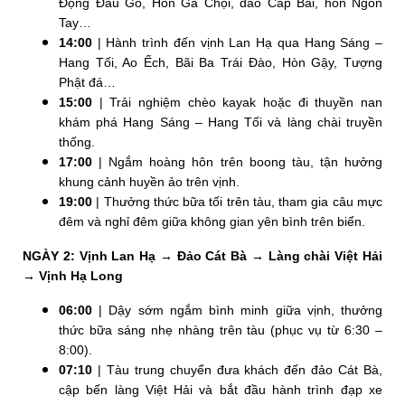
Động Đầu Gỗ, Hòn Gà Chọi, đảo Cáp Bài, hòn Ngón
Tay…
14:00
| Hành trình đến vịnh Lan Hạ qua Hang Sáng –
Hang Tối, Ao Ếch, Bãi Ba Trái Đào, Hòn Gậy, Tượng
Phật đá…
15:00
| Trải nghiệm chèo kayak hoặc đi thuyền nan
khám phá Hang Sáng – Hang Tối và làng chài truyền
thống.
17:00
| Ngắm hoàng hôn trên boong tàu, tận hưởng
khung cảnh huyền ảo trên vịnh.
19:00
| Thưởng thức bữa tối trên tàu, tham gia câu mực
đêm và nghỉ đêm giữa không gian yên bình trên biển.
NGÀY 2: Vịnh Lan Hạ → Đảo Cát Bà → Làng chài Việt Hải
→ Vịnh Hạ Long
06:00
| Dậy sớm ngắm bình minh giữa vịnh, thưởng
thức bữa sáng nhẹ nhàng trên tàu (phục vụ từ 6:30 –
8:00).
07:10
| Tàu trung chuyển đưa khách đến đảo Cát Bà,
cập bến làng Việt Hải và bắt đầu hành trình đạp xe