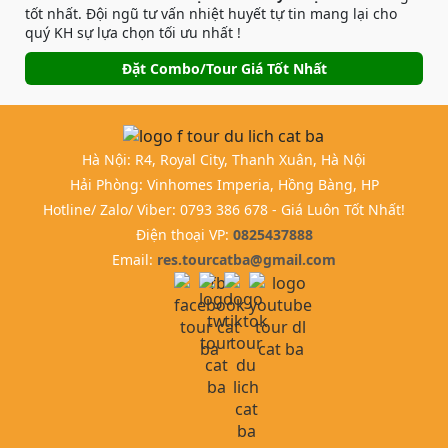
tốt nhất. Đội ngũ tư vấn nhiệt huyết tự tin mang lại cho
quý KH sự lựa chọn tối ưu nhất !
Đặt Combo/Tour Giá Tốt Nhất
Hà Nội: R4, Royal City, Thanh Xuân, Hà Nội
Hải Phòng: Vinhomes Imperia, Hồng Bàng, HP
Hotline/ Zalo/ Viber: 0793 386 678 - Giá Luôn Tốt Nhất!
Điện thoại VP:
0825437888
Email:
res.tourcatba@gmail.com