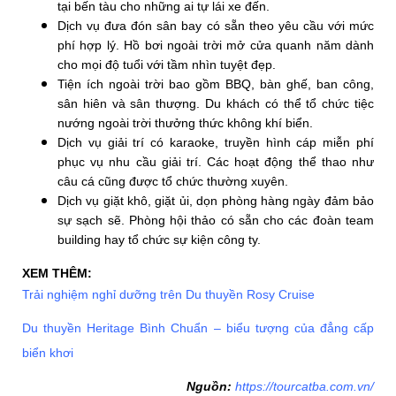
tại bến tàu cho những ai tự lái xe đến.
Dịch vụ đưa đón sân bay có sẵn theo yêu cầu với mức
phí hợp lý. Hồ bơi ngoài trời mở cửa quanh năm dành
cho mọi độ tuổi với tầm nhìn tuyệt đẹp.
Tiện ích ngoài trời bao gồm BBQ, bàn ghế, ban công,
sân hiên và sân thượng. Du khách có thể tổ chức tiệc
nướng ngoài trời thưởng thức không khí biển.
Dịch vụ giải trí có karaoke, truyền hình cáp miễn phí
phục vụ nhu cầu giải trí. Các hoạt động thể thao như
câu cá cũng được tổ chức thường xuyên.
Dịch vụ giặt khô, giặt ủi, dọn phòng hàng ngày đảm bảo
sự sạch sẽ. Phòng hội thảo có sẵn cho các đoàn team
building hay tổ chức sự kiện công ty.
XEM THÊM:
Trải nghiệm nghỉ dưỡng trên Du thuyền Rosy Cruise
Du thuyền Heritage Bình Chuẩn – biểu tượng của đẳng cấp
biển khơi
Nguồn:
https://tourcatba.com.vn/