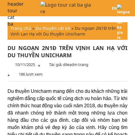
EN
Trang chủ
»
Du thuyền cát bà
»
Du ngoạn 2N1Đ trên
Vịnh Lan Hạ với Du thuyền Unicharm
DU NGOẠN 2N1Đ TRÊN VỊNH LAN HẠ VỚI
DU THUYỀN UNICHARM
10/11/2025
Tác giả: dileadm trang
*
186 lượt xem
*
Du thuyền Unicharm mang đến cho du khách những trải
nghiệm đẳng cấp quốc tế cùng dịch vụ hoàn hảo. Từ khi
chính thức hoạt động vào cuối năm 2018, du thuyền này
đã nhanh chóng trở thành một trong những lựa chọn
hàng đầu cho các gia đình, cặp đôi và nhóm bạn bè
muốn khám phá vẻ đẹp kỳ ảo của vịnh. Hãy cùng tìm
hiểu chi tiết về du thuyền sang trọng này để có kế hoạch