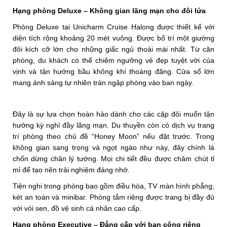
Hạng phòng Deluxe – Không gian lãng mạn cho đôi lứa
Phòng Deluxe tại Unicharm Cruise Halong được thiết kế với
diện tích rộng khoảng 20 mét vuông. Được bố trí một giường
đôi kích cỡ lớn cho những giấc ngủ thoải mái nhất. Từ căn
phòng, du khách có thể chiêm ngưỡng vẻ đẹp tuyệt vời của
vịnh và tận hưởng bầu không khí thoáng đãng. Cửa sổ lớn
mang ánh sáng tự nhiên tràn ngập phòng vào ban ngày.
Đây là sự lựa chọn hoàn hảo dành cho các cặp đôi muốn tận
hưởng kỳ nghỉ đầy lãng mạn. Du thuyền còn có dịch vụ trang
trí phòng theo chủ đề “Honey Moon” nếu đặt trước. Trong
không gian sang trọng và ngọt ngào như này, đây chính là
chốn dừng chân lý tưởng. Mọi chi tiết đều được chăm chút tỉ
mỉ để tạo nên trải nghiệm đáng nhớ.
Tiện nghi trong phòng bao gồm điều hòa, TV màn hình phẳng,
két an toàn và minibar. Phòng tắm riêng được trang bị đầy đủ
với vòi sen, đồ vệ sinh cá nhân cao cấp.
Hạng phòng Executive – Đẳng cấp với ban công riêng