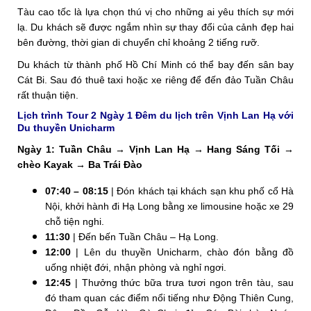
Tàu cao tốc là lựa chọn thú vị cho những ai yêu thích sự mới
lạ. Du khách sẽ được ngắm nhìn sự thay đổi của cảnh đẹp hai
bên đường, thời gian di chuyển chỉ khoảng 2 tiếng rưỡ.
Du khách từ thành phố Hồ Chí Minh có thể bay đến sân bay
Cát Bi. Sau đó thuê taxi hoặc xe riêng để đến đảo Tuần Châu
rất thuận tiện.
Lịch trình
Tour 2 Ngày 1 Đêm
du lịch trên Vịnh Lan Hạ với
Du thuyền Unicharm
Ngày 1: Tuần Châu → Vịnh Lan Hạ → Hang Sáng Tối →
chèo Kayak → Ba Trái Đào
07:40 – 08:15
| Đón khách tại khách sạn khu phố cổ Hà
Nội, khởi hành đi Hạ Long bằng xe limousine hoặc xe 29
chỗ tiện nghi.
11:30
| Đến bến Tuần Châu – Hạ Long.
12:00
| Lên du thuyền Unicharm, chào đón bằng đồ
uống nhiệt đới, nhận phòng và nghỉ ngơi.
12:45
| Thưởng thức bữa trưa tươi ngon trên tàu, sau
đó tham quan các điểm nổi tiếng như Động Thiên Cung,